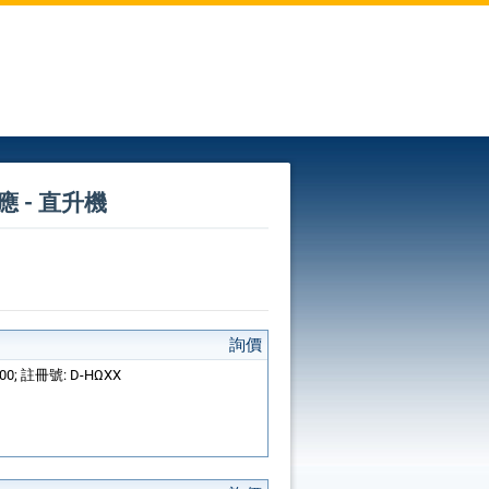
供應 - 直升機
詢價
000; 註冊號: D-HΩXX