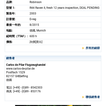
品牌:
Robinson
型號 1:
R44 Raven II, fresh 12 years inspection, DEAL PENDING
製造年:
2003
註冊號:
D-reg
最後一年的:
8/2015
地點:
德國, Munich
縂時間（TTAF）:
600 h
價格:
詢價[賣出]
所有的細節
銷售者
Carlos de Pilar Flugzeughandel
www.carlos-de-pilar.de
Postfach 1529
82157 Gr輎elfing
德國
電話: [+49] - (0)89 - 8542303
傳真: [+49] - (0)89 - 853176
聯係銷售者