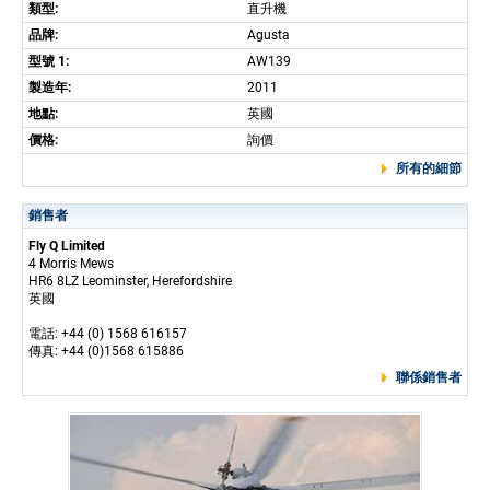
類型:
直升機
品牌:
Agusta
型號 1:
AW139
製造年:
2011
地點:
英國
價格:
詢價
所有的細節
銷售者
Fly Q Limited
4 Morris Mews
HR6 8LZ Leominster, Herefordshire
英國
電話: +44 (0) 1568 616157
傳真: +44 (0)1568 615886
聯係銷售者