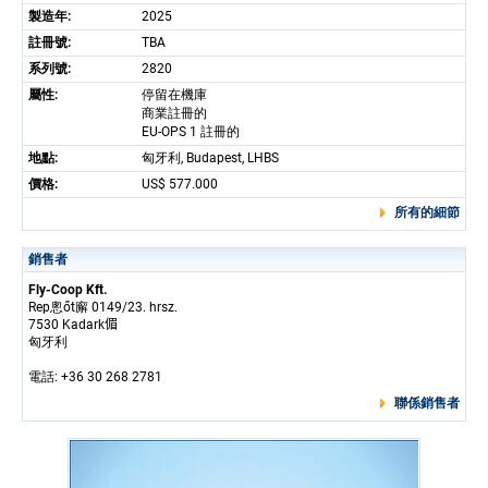
製造年:
2025
註冊號:
TBA
系列號:
2820
屬性:
停留在機庫
商業註冊的
EU-OPS 1 註冊的
地點:
匈牙利, Budapest, LHBS
價格:
US$ 577.000
所有的細節
銷售者
Fly-Coop Kft.
Rep悤őt廨 0149/23. hrsz.
7530 Kadark𠋥
匈牙利
電話: +36 30 268 2781
聯係銷售者