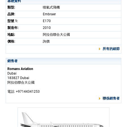
基礎資料
類型:
噴氣式飛機
品牌:
Embraer
型號 1:
E170
製造年:
2010
地點:
阿拉伯聯合大公國
價格:
詢價
所有的細節
銷售者
Romans Aviation
Dubai
183827 Dubai
阿拉伯聯合大公國
電話: +97144341253
聯係銷售者