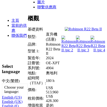
圖片
聯繫供應商
概觀
主頁
當前的供
基礎資料
應
直升機
聯係我們
類型:
(活塞)
品牌:
Robinson
R22 Beta
型號 1:
II
製造年:
2024
註冊號:
OE-XPT
Select
系列號:
4904
language
地點:
奧地利
縂時間
180 h
中文(繁體)
（TTAF）:
Choose your
US$
價格:
language:
513.960
US$
English (US)
稅前價格:
428.300
English (UK)
增值稅規
是的
English (€)