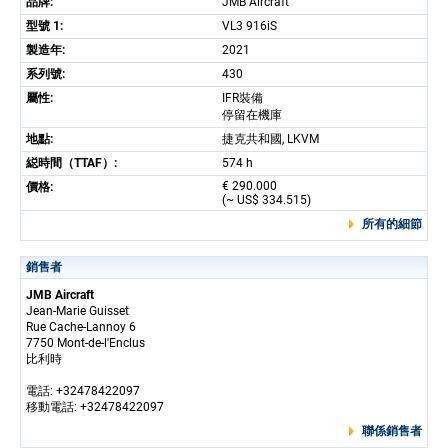
品牌:
JMB Aircraft
型號 1:
VL3 916iS
製造年:
2021
系列號:
430
屬性:
IFR裝備
停留在機庫
地點:
捷克共和國, LKVM
縂時間（TTAF）:
574 h
€ 290.000
價格:
(~ US$ 334.515)
所有的細節
銷售者
JMB Aircraft
Jean-Marie Guisset
Rue Cache-Lannoy 6
7750 Mont-de-l'Enclus
比利時
電話: +32478422097
移動電話: +32478422097
聯係銷售者