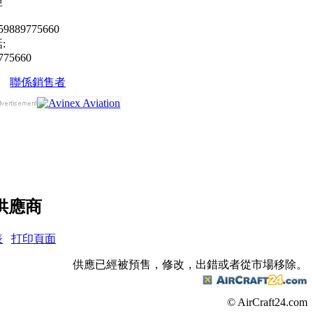
亞
9889775660
:
775660
聯係銷售者
供應商
表
打印頁面
供應已經被預售，修改，出錯或者從市場移除。
© AirCraft24.com