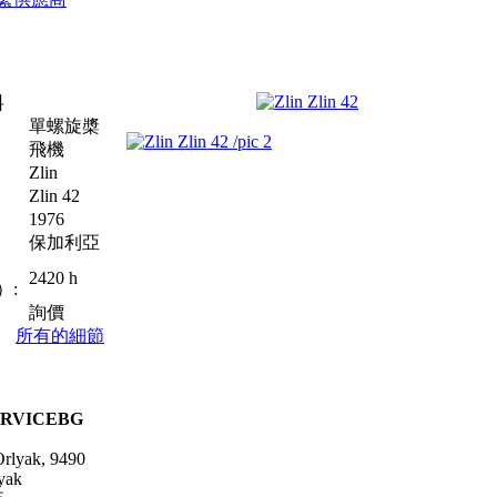
料
單螺旋槳
飛機
Zlin
Zlin 42
1976
保加利亞
2420 h
）:
詢價
所有的細節
ERVICEBG
Orlyak, 9490
yak