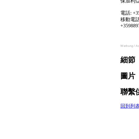
保加利
電話: +35
移動電話
+359889
細節
圖片
聯繫
回到列