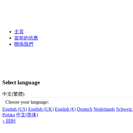
主頁
當前的供應
聯係我們
Select language
中文(繁體)
Choose your language:
English (US)
English (UK)
English (€)
Deutsch
Nederlands
Schweiz
Polska
中文(简体)
« 回到