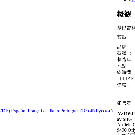
概觀
基礎資
類型:
品牌:
型號 1:
製造年:
地點:
縂時間
（TTAF
價格:
銷售者
 (DE)
Español
Français
Italiano
Português (Brasil)
Русский
AVIOS
avioBG
Airfield 
9490 Orl