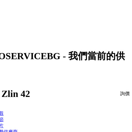
IOSERVICEBG - 我們當前的供
 Zlin 42
詢價
觀
節
片
繫供應商