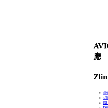
AV
應
Zlin
概
細
圖
聯