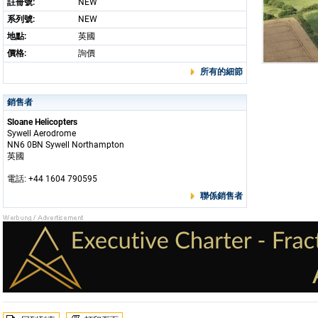
註冊號:
NEW
系列號:
NEW
地點:
英國
價格:
詢價
所有的細節
銷售者
Sloane Helicopters
Sywell Aerodrome
NN6 0BN Sywell Northampton
英國
電話: +44 1604 790595
聯係銷售者