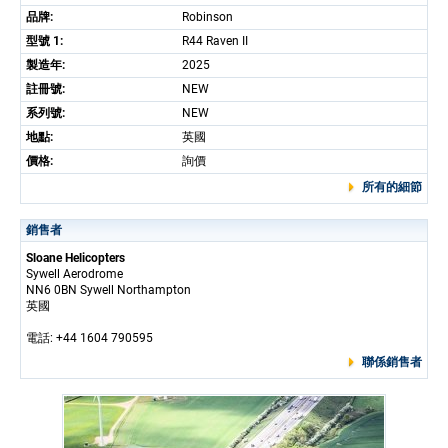
品牌:
Robinson
型號 1:
R44 Raven II
製造年:
2025
註冊號:
NEW
系列號:
NEW
地點:
英國
價格:
詢價
所有的細節
銷售者
Sloane Helicopters
Sywell Aerodrome
NN6 0BN Sywell Northampton
英國
電話: +44 1604 790595
聯係銷售者