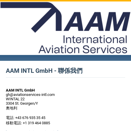
AAM INTL GmbH - 聯係我們
AAM INTL GmbH
gh@aviationservices-intl.com
WINTAL 22
3304 St. Georgen/Y
奧地利
電話: +43 676 935 35 45
移動電話: +1 319 464 0885