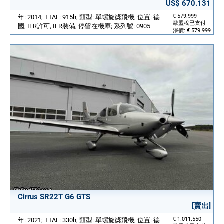
US$ 670.131
€ 579.999
年: 2014; TTAF: 915h; 類型: 單螺旋槳飛機; 位置: 德
歐盟稅已支付
國; IFR許可, IFR裝備, 停留在機庫; 系列號: 0905
淨價: € 579.999
Cirrus SR22T G6 GTS
[賣出]
€ 1.011.550
年: 2021; TTAF: 330h; 類型: 單螺旋槳飛機; 位置: 德