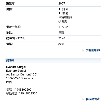
製造年:
2007
屬性:
IFR許可
IFR裝備
停留在機庫
損傷史
最後一年的:
11/2021
地點:
巴西
縂時間（TTAF）:
2170 h
價格:
詢價
所有的細節
銷售者
Evandro Gurgel
Evandro Gurgel
Av. Santos Dumont,1001
18065-290 Sorocaba
巴西
電話: 11943802500
移動電話: 11943802500
聯係銷售者