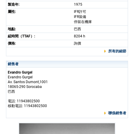
製造年:
1975
屬性:
IFR許可
IFR裝備
停留在機庫
地點:
巴西
縂時間（TTAF）:
8204 h
價格:
詢價
所有的細節
銷售者
Evandro Gurgel
Evandro Gurgel
Av. Santos Dumont,1001
18065-290 Sorocaba
巴西
電話: 11943802500
移動電話: 11943802500
聯係銷售者