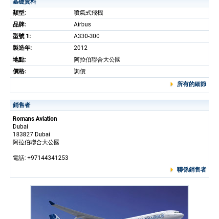
基礎資料
類型:
噴氣式飛機
品牌:
Airbus
型號 1:
A330-300
製造年:
2012
地點:
阿拉伯聯合大公國
價格:
詢價
所有的細節
銷售者
Romans Aviation
Dubai
183827 Dubai
阿拉伯聯合大公國
電話: +97144341253
聯係銷售者