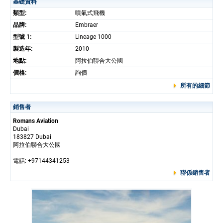
基礎資料
類型:
噴氣式飛機
品牌:
Embraer
型號 1:
Lineage 1000
製造年:
2010
地點:
阿拉伯聯合大公國
價格:
詢價
所有的細節
銷售者
Romans Aviation
Dubai
183827 Dubai
阿拉伯聯合大公國
電話: +97144341253
聯係銷售者