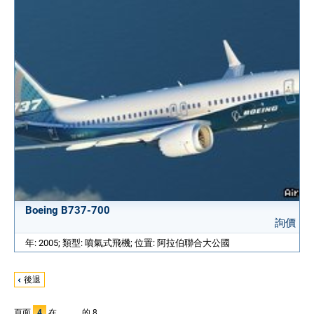
Boeing B737-700
詢價
年: 2005; 類型: 噴氣式飛機; 位置: 阿拉伯聯合大公國
後退
頁面
4
在。。。的 8