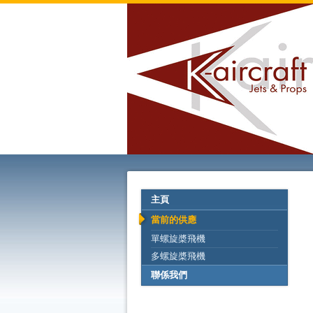
主頁
當前的供應
單螺旋槳飛機
多螺旋槳飛機
聯係我們