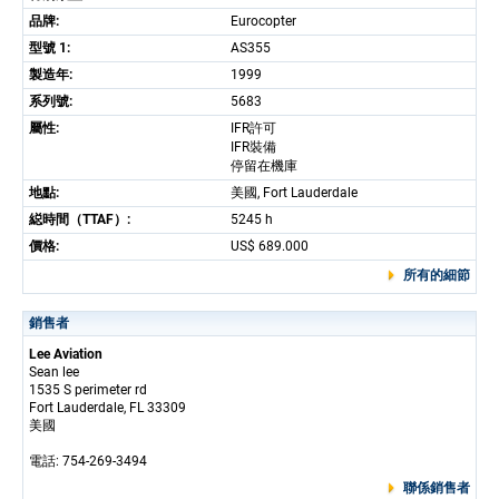
品牌:
Eurocopter
型號 1:
AS355
製造年:
1999
系列號:
5683
屬性:
IFR許可
IFR裝備
停留在機庫
地點:
美國, Fort Lauderdale
縂時間（TTAF）:
5245 h
價格:
US$ 689.000
所有的細節
銷售者
Lee Aviation
Sean lee
1535 S perimeter rd
Fort Lauderdale, FL 33309
美國
電話: 754-269-3494
聯係銷售者