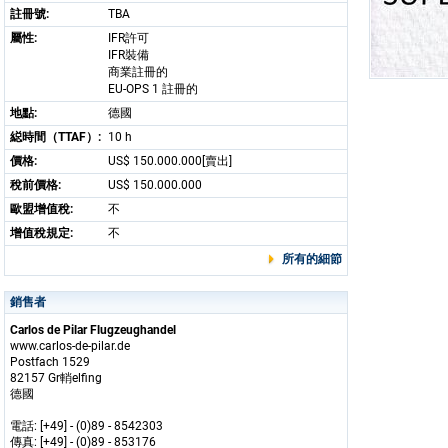
註冊號:
TBA
屬性:
IFR許可
IFR裝備
商業註冊的
EU-OPS 1 註冊的
地點:
德國
縂時間（TTAF）:
10 h
價格:
US$ 150.000.000[賣出]
稅前價格:
US$ 150.000.000
歐盟增值稅:
不
增值稅規定:
不
所有的細節
銷售者
Carlos de Pilar Flugzeughandel
www.carlos-de-pilar.de
Postfach 1529
82157 Gr輎elfing
德國
電話: [+49] - (0)89 - 8542303
傳真: [+49] - (0)89 - 853176