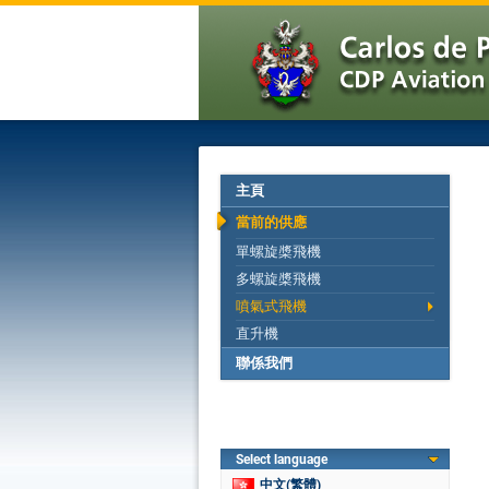
主頁
當前的供應
單螺旋槳飛機
多螺旋槳飛機
噴氣式飛機
直升機
聯係我們
Select language
中文(繁體)