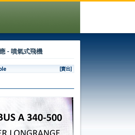
前的供應 - 噴氣式飛機
ble
[賣出]