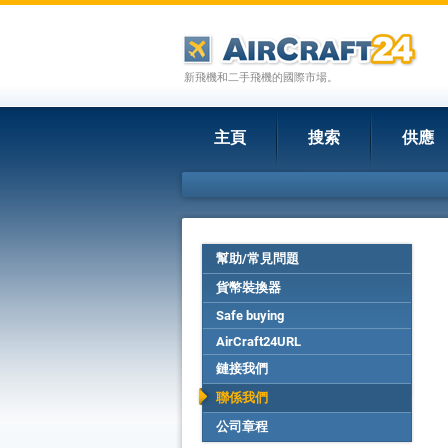
新飛機和二手飛機的國際市場。
主頁
搜索
供應
幫助/常見問題
貨幣裝換器
Safe buying
AirCraft24URL
鏈接我們
聯係我們
公司章程