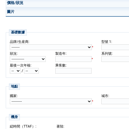
價格/狀況
圖片
基礎數據
:
:
品牌/生産商
型號 1
*
:
:
:
狀況
製造年
系列號
*
:
:
最後一次年檢
乘客數
/
地點
:
:
國家
城市
*
機身
:
:
縂時間（TTAF）
著陸