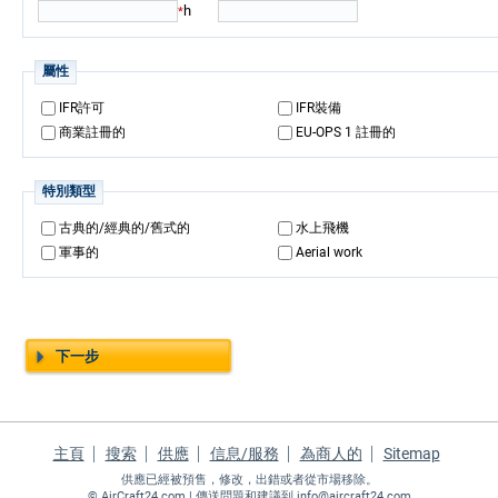
h
*
屬性
IFR許可
IFR裝備
商業註冊的
EU-OPS 1 註冊的
特別類型
古典的/經典的/舊式的
水上飛機
軍事的
Aerial work
下一步
主頁
搜索
供應
信息/服務
為商人的
Sitemap
供應已經被預售，修改，出錯或者從市場移除。
©
AirCraft24.com
| 傳送問題和建議到
info@aircraft24.com