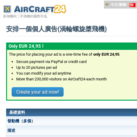
中文(繁體)
新飛機和二手飛機的國際市場。
安排一個個人廣告(渦輪螺旋槳飛機)
Only EUR 24,95 !
The price for placing your ad is a one-time fee of
only EUR 24,95
.
Secure payment via PayPal or credit card
Up to 20 pictures per ad
You can modify your ad anytime
More than 230,000 visitors on AirCraft24 each month
Create your ad now!
基礎資料
發動機（多個）
描述