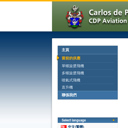
主頁
當前的供應
單螺旋槳飛機
多螺旋槳飛機
噴氣式飛機
直升機
聯係我們
Select language
中文(繁體)