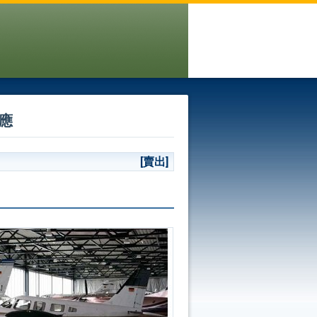
供應
[賣出]