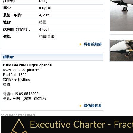
註冊號:
D-reg
屬性:
IFR許可
最後一年的:
4/2021
地點:
德國
縂時間（TTAF）:
4780 h
價格:
詢價[賣出]
所有的細節
銷售者
Carlos de Pilar Flugzeughandel
www.carlos-de-pilar.de
Postfach 1529
82157 Gr輎elfing
德國
電話: +49 89 8542303
傳真: [+49] - (0)89 - 853176
聯係銷售者