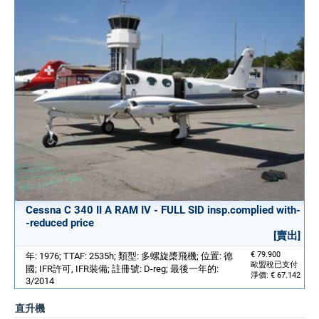
Cessna C 340 II A RAM IV - FULL SID insp.complied with-
-reduced price
[賣出]
€ 79.900
年: 1976; TTAF: 2535h; 類型: 多螺旋槳飛機; 位置: 德
歐盟稅已支付
國; IFR許可, IFR裝備; 註冊號: D-reg; 最後一年的:
淨價: € 67.142
3/2014
直升機