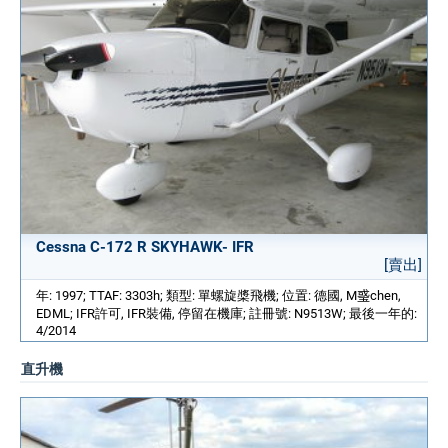
Cessna C-172 R SKYHAWK- IFR
[賣出]
年: 1997; TTAF: 3303h; 類型: 單螺旋槳飛機; 位置: 德國, M𤦂chen,
EDML; IFR許可, IFR裝備, 停留在機庫; 註冊號: N9513W; 最後一年的:
4/2014
直升機