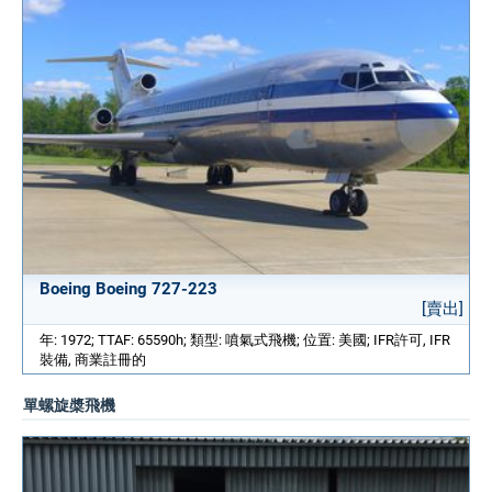
Boeing Boeing 727-223
[賣出]
年: 1972; TTAF: 65590h; 類型: 噴氣式飛機; 位置: 美國; IFR許可, IFR
裝備, 商業註冊的
單螺旋槳飛機