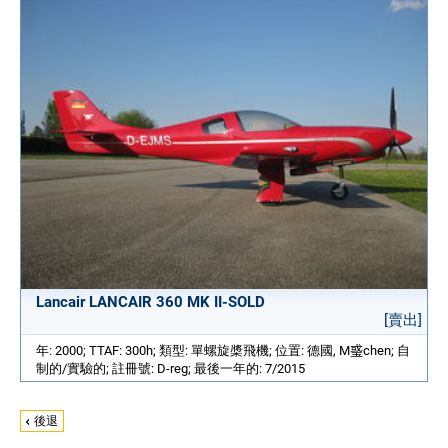
Lancair LANCAIR 360 MK II-SOLD
[賣出]
年: 2000; TTAF: 300h; 類型: 單螺旋槳飛機; 位置: 德國, M𤦂chen; 自
制的/實驗的; 註冊號: D-reg; 最後一年的: 7/2015
後退