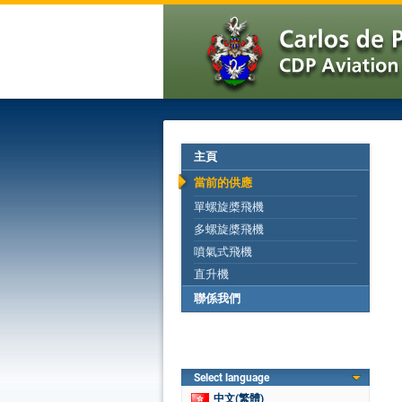
主頁
當前的供應
單螺旋槳飛機
多螺旋槳飛機
噴氣式飛機
直升機
聯係我們
Select language
中文(繁體)