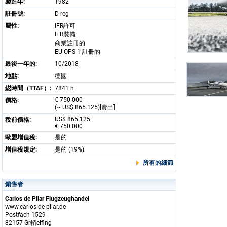
製造年:
1982
註冊號:
D-reg
屬性:
IFR許可
IFR裝備
商業註冊的
EU-OPS 1 註冊的
最後一年的:
10/2018
地點:
德國
縂時間（TTAF）:
7841 h
€ 750.000
價格:
(~ US$ 865.125)[賣出]
US$ 865.125
稅前價格:
€ 750.000
歐盟增值稅:
是的
增值稅規定:
是的 (19%)
所有的細節
銷售者
Carlos de Pilar Flugzeughandel
www.carlos-de-pilar.de
Postfach 1529
82157 Gr輎elfing