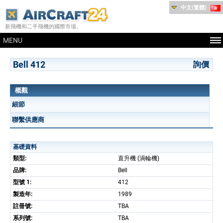
中文(繁體)
新飛機和二手飛機的國際市場。
MENU
Bell 412
詢價
概觀
細節
聯繫供應商
基礎資料
類型:
直升機 (渦輪機)
品牌:
Bell
型號 1:
412
製造年:
1989
註冊號:
TBA
系列號:
TBA