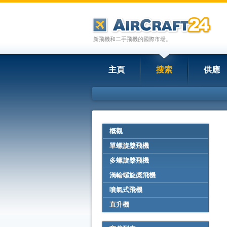
新飛機和二手飛機的國際市場。
主頁
搜索
供應
概觀
單螺旋槳飛機
多螺旋槳飛機
渦輪螺旋槳飛機
噴氣式飛機
直升機