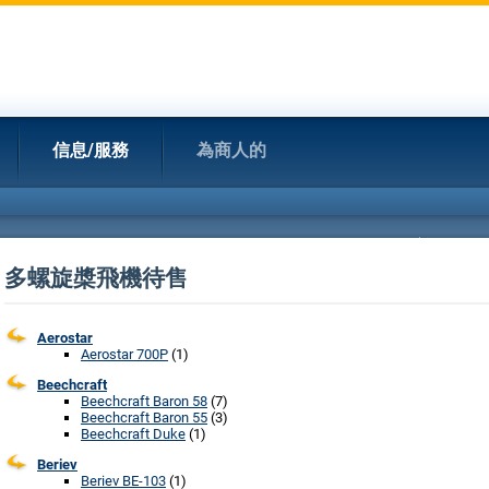
信息/服務
為商人的
多螺旋槳飛機待售
Aerostar
Aerostar 700P
(1)
Beechcraft
Beechcraft Baron 58
(7)
Beechcraft Baron 55
(3)
Beechcraft Duke
(1)
Beriev
Beriev BE-103
(1)