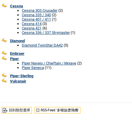
Cessna
Cessna 303 Crusader
(2)
Cessna 335 / 340
(2)
Cessna 401 / 411
(1)
Cessna 414
(3)
Cessna 421
(6)
Cessna 336 / 337 Skymaster
(1)
Diamond
Diamond TwinStar DA42
(5)
Embraer
Piper
Piper Navajo / Chieftain / Mojave
(2)
Piper Seneca
(11)
Piper-Sterling
Vulcanair
回到類型選擇
RSS-Feed '多螺旋槳飛機'