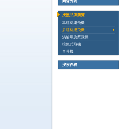
商傢列表
按照品牌瀏覽
單螺旋槳飛機
多螺旋槳飛機
渦輪螺旋槳飛機
噴氣式飛機
直升機
搜索任務