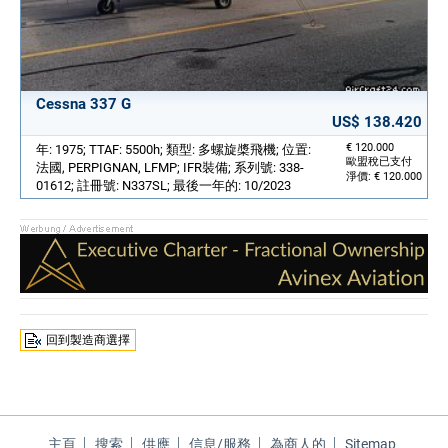
Cessna 337 G
US$ 138.420
€ 120.000
年: 1975; TTAF: 5500h; 類型: 多螺旋槳飛機; 位置:
歐盟稅已支付
法國, PERPIGNAN, LFMP; IFR裝備; 系列號: 338-
淨價: € 120.000
01612; 註冊號: N337SL; 最後一年的: 10/2023
回到製造商選擇
主頁
搜索
供應
信息/服務
為商人的
Sitemap