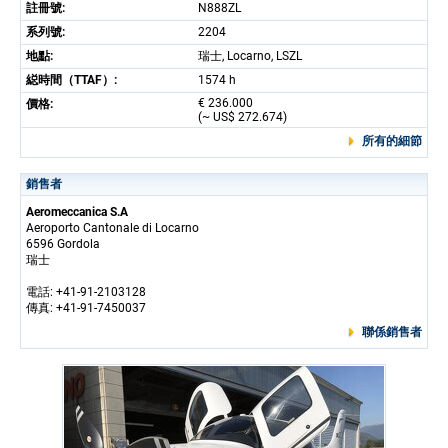
註冊號:
N888ZL
系列號:
2204
地點:
瑞士, Locarno, LSZL
縂時間（TTAF）:
1574 h
€ 236.000
價格:
(~ US$ 272.674)
所有的細節
銷售者
Aeromeccanica S.A
Aeroporto Cantonale di Locarno
6596 Gordola
瑞士
電話: +41-91-2103128
傳真: +41-91-7450037
聯係銷售者