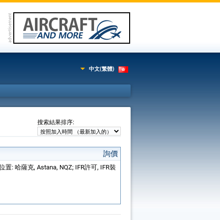
中文(繁體)
:
搜索結果排序
詢價
位置: 哈薩克, Astana, NQZ; IFR許可, IFR裝