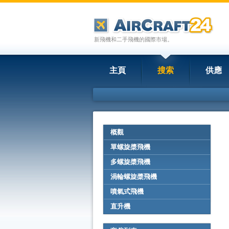
新飛機和二手飛機的國際市場。
主頁
搜索
供應
概觀
單螺旋槳飛機
多螺旋槳飛機
渦輪螺旋槳飛機
噴氣式飛機
直升機