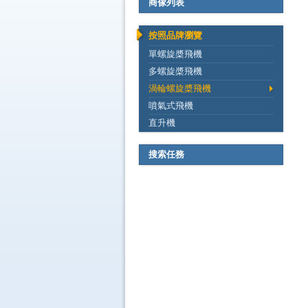
商傢列表
按照品牌瀏覽
單螺旋槳飛機
多螺旋槳飛機
渦輪螺旋槳飛機
噴氣式飛機
直升機
搜索任務