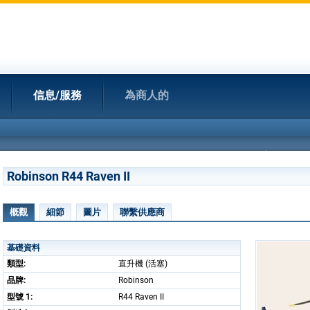
信息/服務
為商人的
Robinson R44 Raven II
概觀
細節
圖片
聯繫供應商
基礎資料
類型:
直升機 (活塞)
品牌:
Robinson
型號 1:
R44 Raven II