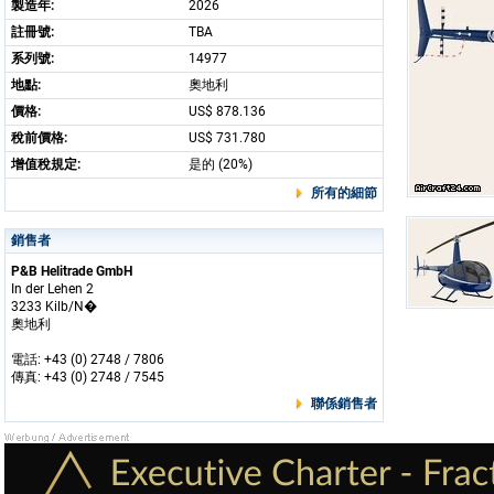
製造年:
2026
註冊號:
TBA
系列號:
14977
地點:
奧地利
價格:
US$ 878.136
稅前價格:
US$ 731.780
增值稅規定:
是的 (20%)
所有的細節
銷售者
P&B Helitrade GmbH
In der Lehen 2
3233 Kilb/N�
奧地利
電話: +43 (0) 2748 / 7806
傳真: +43 (0) 2748 / 7545
聯係銷售者