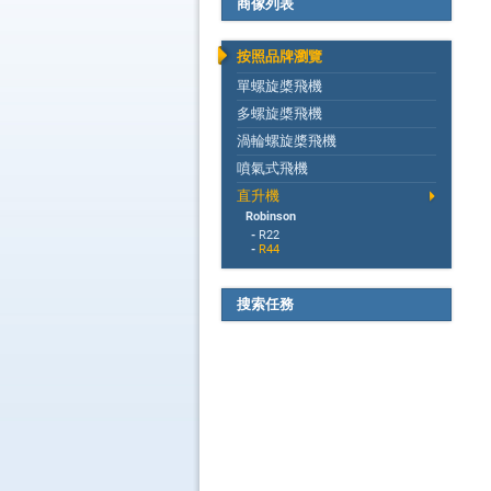
商傢列表
按照品牌瀏覽
單螺旋槳飛機
多螺旋槳飛機
渦輪螺旋槳飛機
噴氣式飛機
直升機
Robinson
-
R22
-
R44
搜索任務