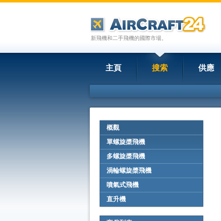
新飛機和二手飛機的國際市場。
主頁
搜索
供應
概觀
單螺旋槳飛機
多螺旋槳飛機
渦輪螺旋槳飛機
噴氣式飛機
直升機