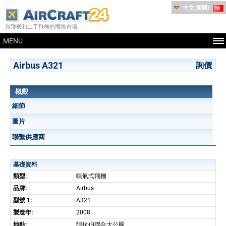
中文(繁體)
新飛機和二手飛機的國際市場。
MENU
Airbus A321
詢價
概觀
細節
圖片
聯繫供應商
基礎資料
類型:
噴氣式飛機
品牌:
Airbus
型號 1:
A321
製造年:
2008
地點:
阿拉伯聯合大公國