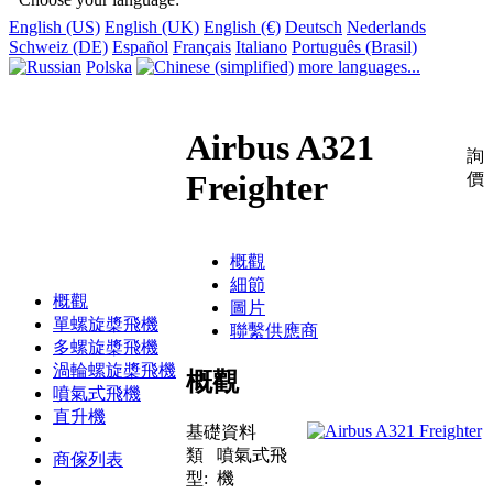
English (US)
English (UK)
English (€)
Deutsch
Nederlands
Schweiz (DE)
Español
Français
Italiano
Português (Brasil)
Polska
more languages...
Airbus A321
詢
Freighter
價
概觀
細節
概觀
圖片
單螺旋槳飛機
聯繫供應商
多螺旋槳飛機
渦輪螺旋槳飛機
概觀
噴氣式飛機
直升機
基礎資料
類
噴氣式飛
商傢列表
型:
機