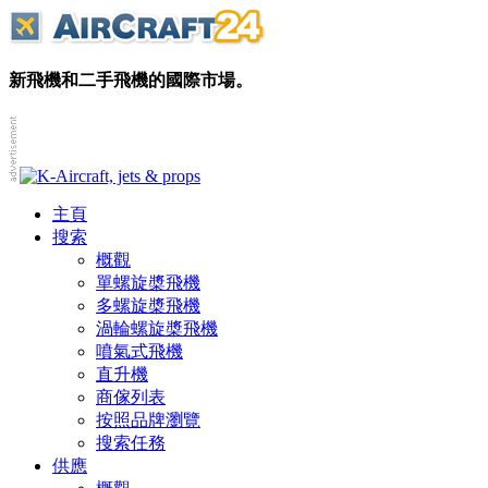
新飛機和二手飛機的國際市場。
主頁
搜索
概觀
單螺旋槳飛機
多螺旋槳飛機
渦輪螺旋槳飛機
噴氣式飛機
直升機
商傢列表
按照品牌瀏覽
搜索任務
供應