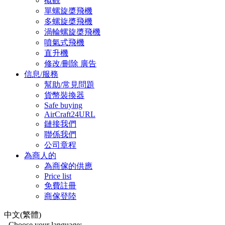
概觀
單螺旋槳飛機
多螺旋槳飛機
渦輪螺旋槳飛機
噴氣式飛機
直升機
修改/刪除 廣告
信息/服務
幫助/常見問題
貨幣裝換器
Safe buying
AirCraft24URL
鏈接我們
聯係我們
公司章程
為商人的
為商傢的供應
Price list
免費註冊
商傢登陸
中文(繁體)
Choose your language: