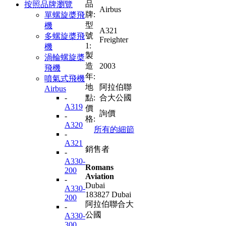
品
按照品牌瀏覽
Airbus
牌:
單螺旋槳飛
型
機
A321
號
多螺旋槳飛
Freighter
1:
機
製
渦輪螺旋槳
造
2003
飛機
年:
噴氣式飛機
地
阿拉伯聯
Airbus
-
點:
合大公國
A319
價
詢價
-
格:
A320
所有的細節
-
A321
銷售者
-
A330-
Romans
200
Aviation
-
Dubai
A330-
183827 Dubai
200
阿拉伯聯合大
-
公國
A330-
300