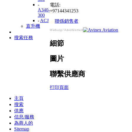
-
電話:
A340-
+97144341253
300
-
ACJ
聯係銷售者
直升機
搜索任務
細節
圖片
聯繫供應商
打印頁面
主頁
搜索
供應
信息/服務
為商人的
Sitemap