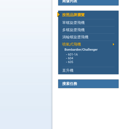
商傢列表
按照品牌瀏覽
單螺旋槳飛機
多螺旋槳飛機
渦輪螺旋槳飛機
噴氣式飛機
Bombardier/Challenger
-
601-1A
-
604
-
605
直升機
搜索任務