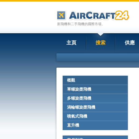
新飛機和二手飛機的國際市場。
主頁
搜索
供應
概觀
單螺旋槳飛機
多螺旋槳飛機
渦輪螺旋槳飛機
噴氣式飛機
直升機