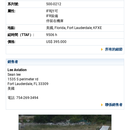
系列號:
500-0212
屬性:
IFR許可
IFR裝備
停留在機庫
地點:
美國, Florida, Fort Lauderdale, KFXE
縂時間（TTAF）:
9506 h
價格:
US$ 395.000
所有的細節
銷售者
Lee Aviation
Sean lee
1535 S perimeter rd
Fort Lauderdale, FL 33309
美國
電話: 754-269-3494
聯係銷售者