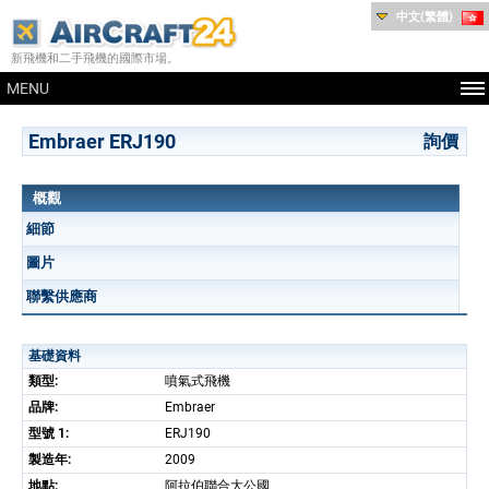
中文(繁體)
新飛機和二手飛機的國際市場。
MENU
Embraer ERJ190
詢價
概觀
細節
圖片
聯繫供應商
基礎資料
類型:
噴氣式飛機
品牌:
Embraer
型號 1:
ERJ190
製造年:
2009
地點:
阿拉伯聯合大公國