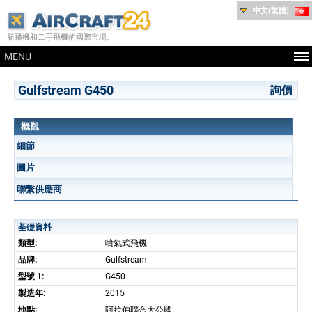
中文(繁體)
新飛機和二手飛機的國際市場。
MENU
Gulfstream G450
詢價
概觀
細節
圖片
聯繫供應商
基礎資料
類型:
噴氣式飛機
品牌:
Gulfstream
型號 1:
G450
製造年:
2015
地點:
阿拉伯聯合大公國