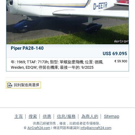
Piper PA28-140
US$ 69.095
€ 59.900
年: 1969; TTAF: 7173h; 類型: 單螺旋槳飛機; 位置: 德國,
Weiden, EDQW; 停留在機庫; 最後一年的: 9/2025
回到製造商選擇
主頁
搜索
供應
信息/服務
為商人的
Sitemap
供應已經被預售，修改，出錯或者從市場移除。
©
AirCraft24.com
| 傳送問題和建議到
info@aircraft24.com