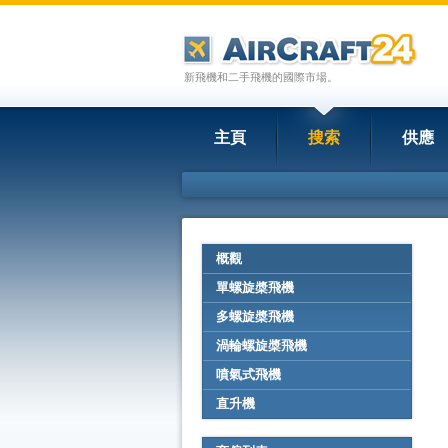
新飛機和二手飛機的國際市場。
主頁
搜索
供應
概觀
單螺旋槳飛機
多螺旋槳飛機
渦輪螺旋槳飛機
噴氣式飛機
直升機