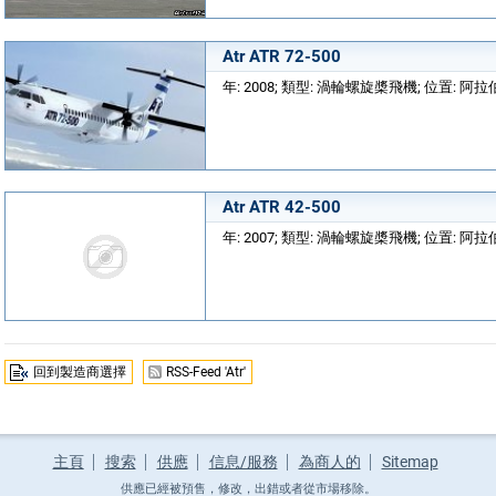
Atr ATR 72-500
年: 2008; 類型: 渦輪螺旋槳飛機; 位置: 
Atr ATR 42-500
年: 2007; 類型: 渦輪螺旋槳飛機; 位置: 
回到製造商選擇
RSS-Feed 'Atr'
主頁
搜索
供應
信息/服務
為商人的
Sitemap
供應已經被預售，修改，出錯或者從市場移除。