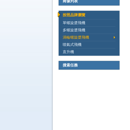
商傢列表
按照品牌瀏覽
單螺旋槳飛機
多螺旋槳飛機
渦輪螺旋槳飛機
噴氣式飛機
直升機
搜索任務