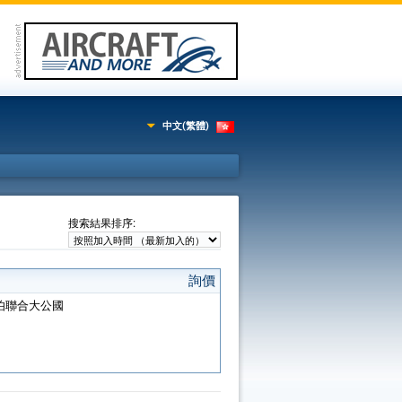
中文(繁體)
:
搜索結果排序
詢價
阿拉伯聯合大公國