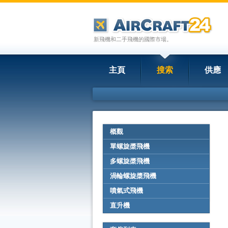
新飛機和二手飛機的國際市場。
主頁
搜索
供應
概觀
單螺旋槳飛機
多螺旋槳飛機
渦輪螺旋槳飛機
噴氣式飛機
直升機