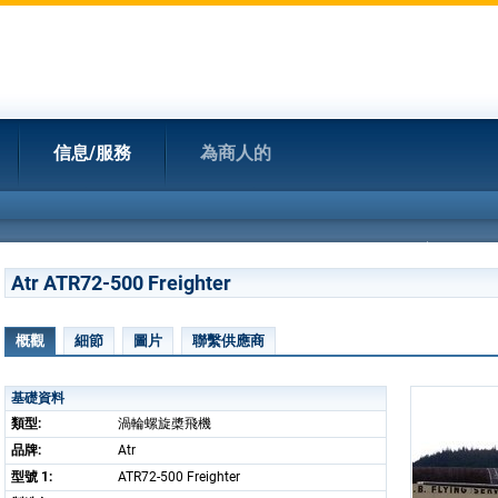
信息/服務
為商人的
Atr ATR72-500 Freighter
概觀
細節
圖片
聯繫供應商
基礎資料
類型:
渦輪螺旋槳飛機
品牌:
Atr
型號 1:
ATR72-500 Freighter