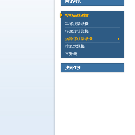
商傢列表
按照品牌瀏覽
單螺旋槳飛機
多螺旋槳飛機
渦輪螺旋槳飛機
噴氣式飛機
直升機
搜索任務