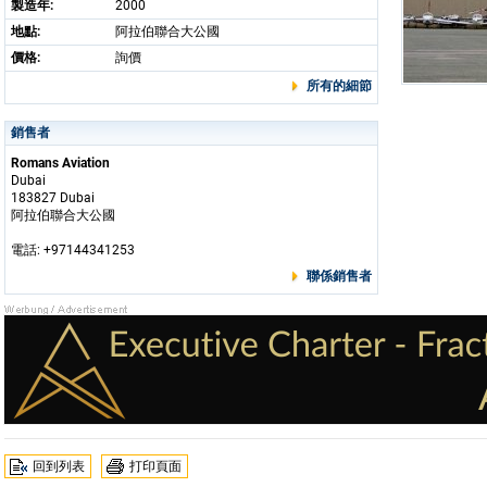
製造年:
2000
地點:
阿拉伯聯合大公國
價格:
詢價
所有的細節
銷售者
Romans Aviation
Dubai
183827 Dubai
阿拉伯聯合大公國
電話: +97144341253
聯係銷售者
回到列表
打印頁面