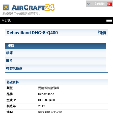
中文(繁體)
新飛機和二手飛機的國際市場。
MENU
Dehavilland DHC-8-Q400
詢價
概觀
細節
圖片
聯繫供應商
基礎資料
類型:
渦輪螺旋槳飛機
品牌:
Dehavilland
型號 1:
DHC-8-Q400
製造年:
2012
地點:
阿拉伯聯合大公國