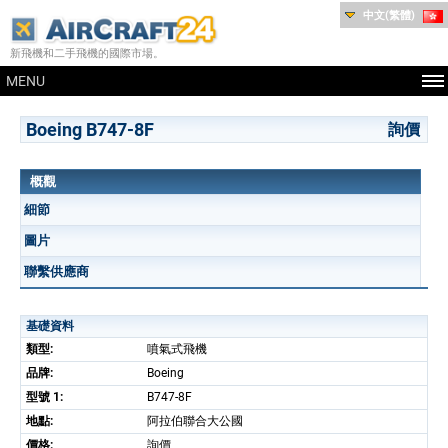
中文(繁體)
新飛機和二手飛機的國際市場。
MENU
Boeing B747-8F
詢價
概觀
細節
圖片
聯繫供應商
基礎資料
類型:
噴氣式飛機
品牌:
Boeing
型號 1:
B747-8F
地點:
阿拉伯聯合大公國
價格:
詢價