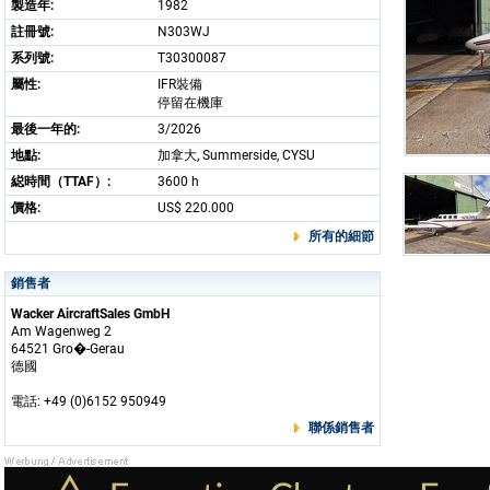
製造年:
1982
註冊號:
N303WJ
系列號:
T30300087
屬性:
IFR裝備
停留在機庫
最後一年的:
3/2026
地點:
加拿大, Summerside, CYSU
縂時間（TTAF）:
3600 h
價格:
US$ 220.000
所有的細節
銷售者
Wacker AircraftSales GmbH
Am Wagenweg 2
64521 Gro�-Gerau
德國
電話: +49 (0)6152 950949
聯係銷售者