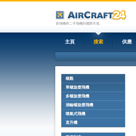
新飛機和二手飛機的國際市場。
主頁
搜索
供應
概觀
單螺旋槳飛機
多螺旋槳飛機
渦輪螺旋槳飛機
噴氣式飛機
直升機