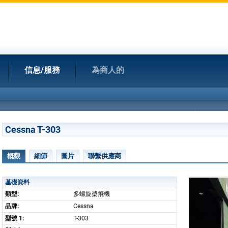
信息/服務
為商人的
Cessna T-303
概觀
細節
圖片
聯繫供應商
基礎資料
類型:
多螺旋槳飛機
品牌:
Cessna
型號 1:
T-303