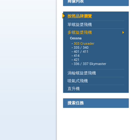
商傢列表
按照品牌瀏覽
單螺旋槳飛機
多螺旋槳飛機
Cessna
-
303 Crusader
-
335 / 340
-
401 / 411
-
414
-
421
-
336 / 337 Skymaster
渦輪螺旋槳飛機
噴氣式飛機
直升機
搜索任務