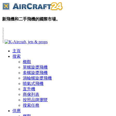
新飛機和二手飛機的國際市場。
主頁
搜索
概觀
單螺旋槳飛機
多螺旋槳飛機
渦輪螺旋槳飛機
噴氣式飛機
直升機
商傢列表
按照品牌瀏覽
搜索任務
供應