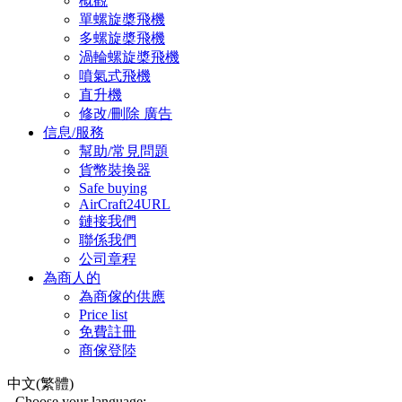
概觀
單螺旋槳飛機
多螺旋槳飛機
渦輪螺旋槳飛機
噴氣式飛機
直升機
修改/刪除 廣告
信息/服務
幫助/常見問題
貨幣裝換器
Safe buying
AirCraft24URL
鏈接我們
聯係我們
公司章程
為商人的
為商傢的供應
Price list
免費註冊
商傢登陸
中文(繁體)
Choose your language: