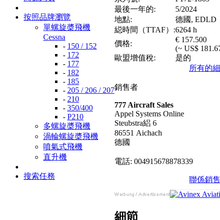
最後一年的:
5/2024
按照品牌瀏覽
地點:
德國, EDLD
單螺旋槳飛機
縂時間（TTAF）:
6264 h
Cessna
€ 157.500
價格:
-
150 / 152
(~ US$ 181.6
-
172
歐盟增值稅:
是的
-
177
所有的
-
182
-
185
銷售者
-
205 / 206 / 207
-
210
777 Aircraft Sales
-
350/400
Appel Systems Online
-
P210
Steubstra絽 6
多螺旋槳飛機
86551 Aichach
渦輪螺旋槳飛機
德國
噴氣式飛機
直升機
電話: 004915678878339
搜索任務
聯係銷
細節