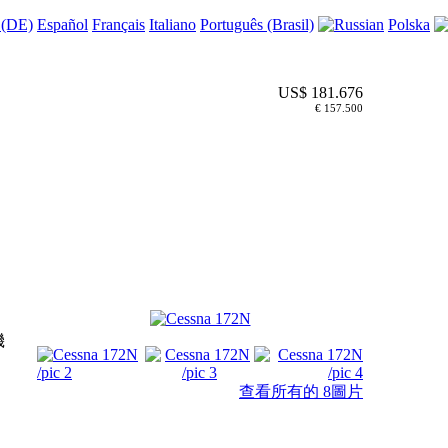
 (DE)
Español
Français
Italiano
Português (Brasil)
Polska
US$ 181.676
€ 157.500
機
查看所有的 8圖片