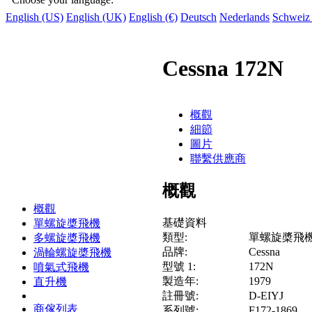
English (US)
English (UK)
English (€)
Deutsch
Nederlands
Schweiz
Cessna 172N
概觀
細節
圖片
聯繫供應商
概觀
概觀
基礎資料
單螺旋槳飛機
類型:
單螺旋槳飛
多螺旋槳飛機
品牌:
Cessna
渦輪螺旋槳飛機
型號 1:
172N
噴氣式飛機
製造年:
1979
直升機
註冊號:
D-EIYJ
商傢列表
系列號:
F172-1869