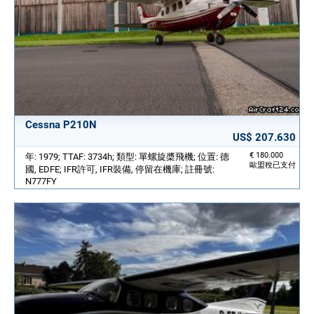
Cessna P210N
US$ 207.630
€ 180.000
年: 1979; TTAF: 3734h; 類型: 單螺旋槳飛機; 位置: 德
歐盟稅已支付
國, EDFE; IFR許可, IFR裝備, 停留在機庫; 註冊號:
N777FY