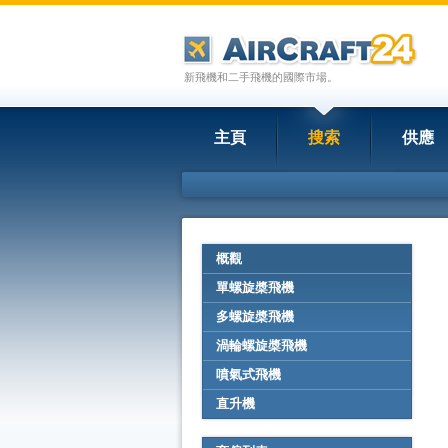
新飛機和二手飛機的國際市場。
主頁
搜索
供應
概觀
單螺旋槳飛機
多螺旋槳飛機
渦輪螺旋槳飛機
噴氣式飛機
直升機