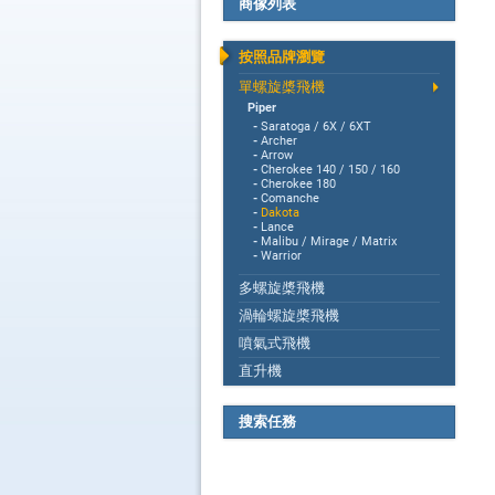
商傢列表
按照品牌瀏覽
單螺旋槳飛機
Piper
-
Saratoga / 6X / 6XT
-
Archer
-
Arrow
-
Cherokee 140 / 150 / 160
-
Cherokee 180
-
Comanche
-
Dakota
-
Lance
-
Malibu / Mirage / Matrix
-
Warrior
多螺旋槳飛機
渦輪螺旋槳飛機
噴氣式飛機
直升機
搜索任務