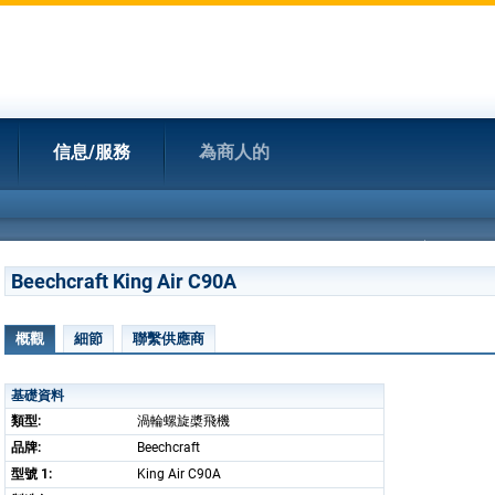
信息/服務
為商人的
Beechcraft King Air C90A
概觀
細節
聯繫供應商
基礎資料
類型:
渦輪螺旋槳飛機
品牌:
Beechcraft
型號 1:
King Air C90A