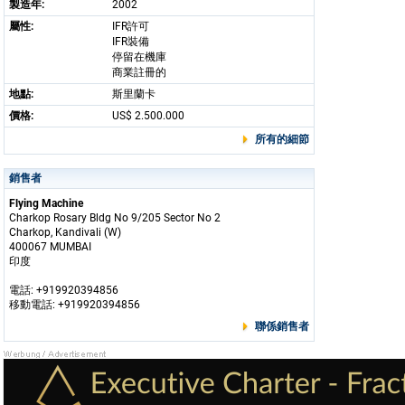
製造年:
2002
屬性:
IFR許可
IFR裝備
停留在機庫
商業註冊的
地點:
斯里蘭卡
價格:
US$ 2.500.000
所有的細節
銷售者
Flying Machine
Charkop Rosary Bldg No 9/205 Sector No 2
Charkop, Kandivali (W)
400067 MUMBAI
印度
電話: +919920394856
移動電話: +919920394856
聯係銷售者