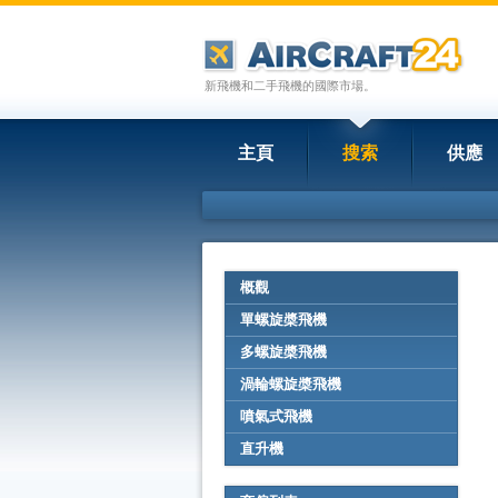
新飛機和二手飛機的國際市場。
主頁
搜索
供應
概觀
單螺旋槳飛機
多螺旋槳飛機
渦輪螺旋槳飛機
噴氣式飛機
直升機